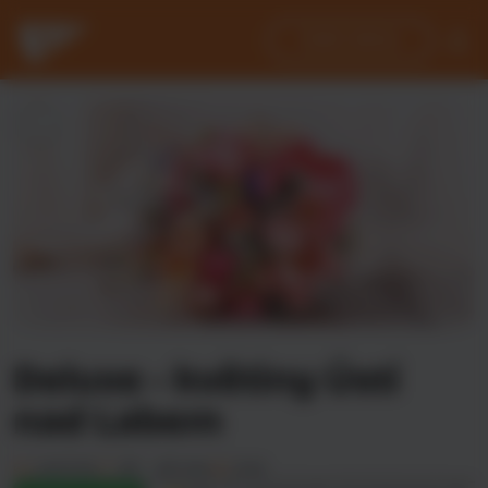
Přihlásit se
Moje objednávky
Zadat adresu
Registrovat se
Benefity
Kontakty
Domů
Kontakty
Domů
Odhlásit se
Deluxe - květiny Ústí
nad Labem
Od 0 Kč
20 - 40 min
0 Kč