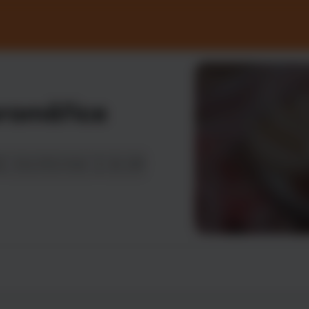
broměřice
více informací
do oblíbených