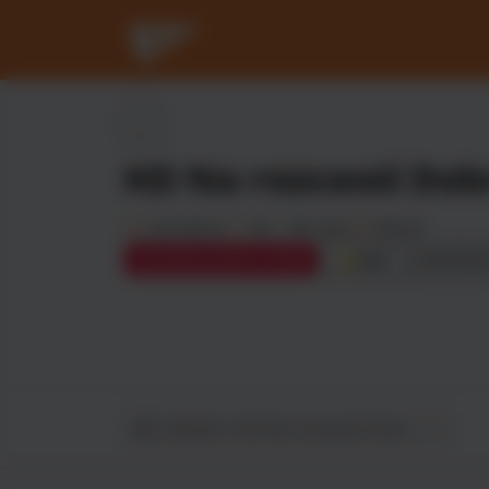
KD Na rozcestí Do
Od 49 Kč
20 - 50 min
149 Kč
recenze
otevírá pozítří v 10:30
4.2