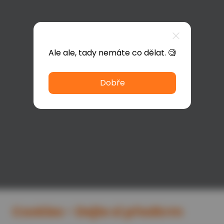
Ale ale, tady nemáte co dělat. 🧐
Dobře
Cookies - Dejte si předkrm