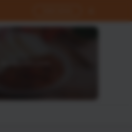
Přihlásit se
Moje objednávky
Zadat adresu
Registrovat se
Benefity
Kontakty
Domů
Kontakty
Domů
Odhlásit se
otevírá pozítří v 10:30